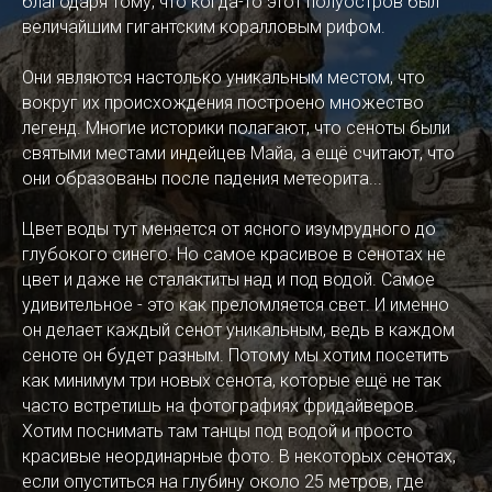
благодаря тому, что когда-то этот полуостров был
величайшим гигантским коралловым рифом.
Они являются настолько уникальным местом, что
вокруг их происхождения построено множество
легенд. Многие историки полагают, что сеноты были
святыми местами индейцев Майа, а ещё считают, что
они образованы после падения метеорита...
Цвет воды тут меняется от ясного изумрудного до
глубокого синего. Но самое красивое в сенотах не
цвет и даже не сталактиты над и под водой. Самое
удивительное - это как преломляется свет. И именно
он делает каждый сенот уникальным, ведь в каждом
сеноте он будет разным. Потому мы хотим посетить
как минимум три новых сенота, которые ещё не так
часто встретишь на фотографиях фридайверов.
Хотим поснимать там танцы под водой и просто
красивые неординарные фото. В некоторых сенотах,
если опуститься на глубину около 25 метров, где